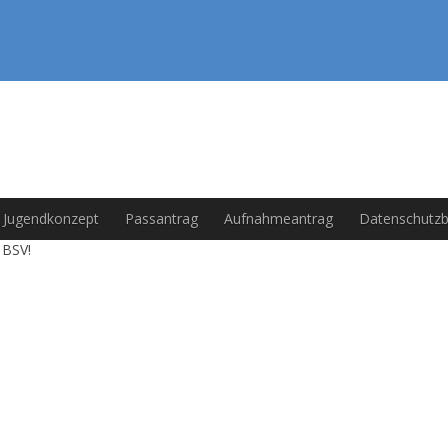
Skip to main navigation (Press Enter).
Skip to main content (Press Enter).
Jugendkonzept
Passantrag
Aufnahmeantrag
Datenschutzb
 BSV!