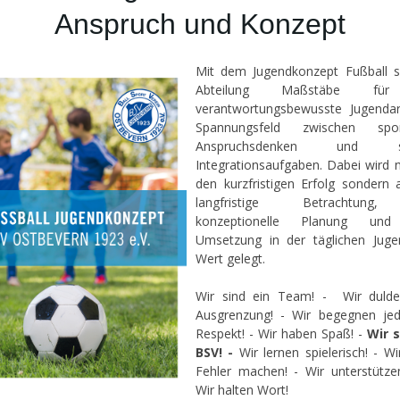
Anspruch und Konzept
M
it dem Jugendkonzept Fußball s
Abteilung Maßstäbe für
verantwortungsbewusste Jugendar
Spannungsfeld zwischen spor
Anspruchsdenken und so
Integrationsaufgaben. Dabei wird n
den kurzfristigen Erfolg sondern 
langfristige Betrachtung
konzeptionelle Planung und
Umsetzung in der täglichen Juge
Wert gelegt.
Wir sind ein Team! - Wir dulde
Ausgrenzung! - Wir begegnen je
Respekt! -
Wir haben Spaß! -
Wir s
BSV! -
Wir lernen spielerisch! - Wi
Fehler machen! - Wir unterstütze
Wir halten Wort!