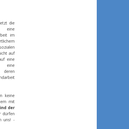
etzt die
 eine
beit im
tlichem
zialen
icht auf
auf eine
, eine
 deren
ndarbeit
n keine
dem mit
ind der
r dürfen
n uns! -