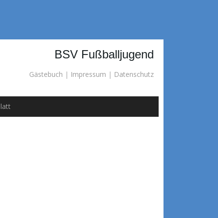
BSV Fußballjugend
Gästebuch
|
Impressum
|
Datenschutz
latt