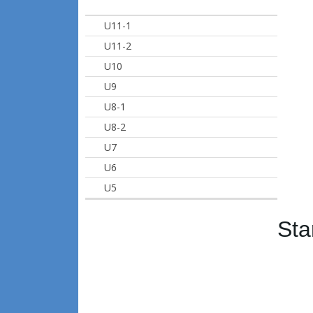
U11-1
U11-2
U10
U9
U8-1
U8-2
U7
U6
U5
Sta