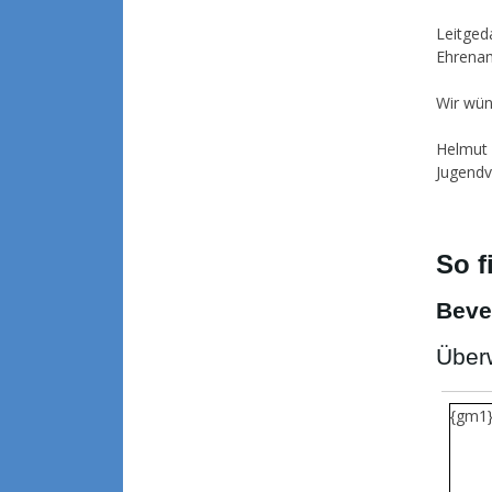
Leitge
Ehrenam
Wir wün
Helmut
Jugendv
So f
Beve
Über
{gm1